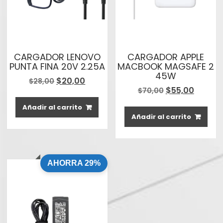
CARGADOR LENOVO
CARGADOR APPLE
PUNTA FINA 20V 2.25A
MACBOOK MAGSAFE 2
45W
El
El
$
20,00
$
28,00
El
El
$
55,00
precio
precio
$
70,00
precio
precio
original
actual
Añadir al carrito
original
actual
era:
es:
Añadir al carrito
era:
es:
$28,00.
$20,00.
$70,00.
$55,00
AHORRA 29%