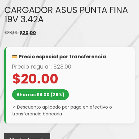
CARGADOR ASUS PUNTA FINA
19V 3.42A
El
El
$
28,00
$
20,00
precio
precio
original
actual
era:
es:
Precio especial por transferencia
$28,00.
$20,00.
Precio regular: $28.00
$20.00
Ahorras $8.00 (29%)
✓ Descuento aplicado por pago en efectivo o
transferencia bancaria
CARGADOR