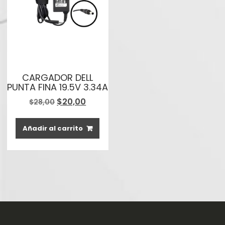
CARGADOR DELL
PUNTA FINA 19.5V 3.34A
El
El
$
20,00
$
28,00
precio
precio
original
actual
Añadir al carrito
era:
es:
$28,00.
$20,00.