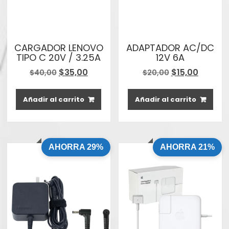
CARGADOR LENOVO
ADAPTADOR AC/DC
TIPO C 20V / 3.25A
12V 6A
El
El
El
El
$
35,00
$
15,00
$
40,00
$
20,00
precio
precio
precio
precio
original
actual
original
actual
Añadir al carrito
Añadir al carrito
era:
es:
era:
es:
$40,00.
$35,00.
$20,00.
$15,00.
AHORRA 29%
AHORRA 21%