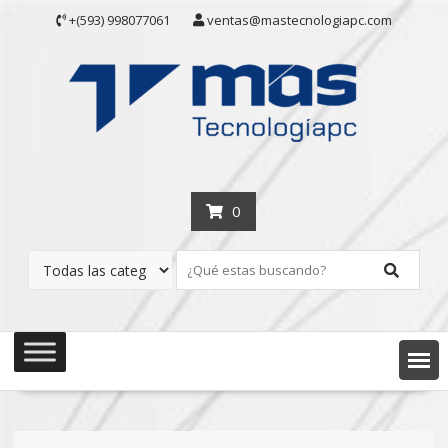
Saltar
+(593) 998077061
ventas@mastecnologiapc.com
contenido
0