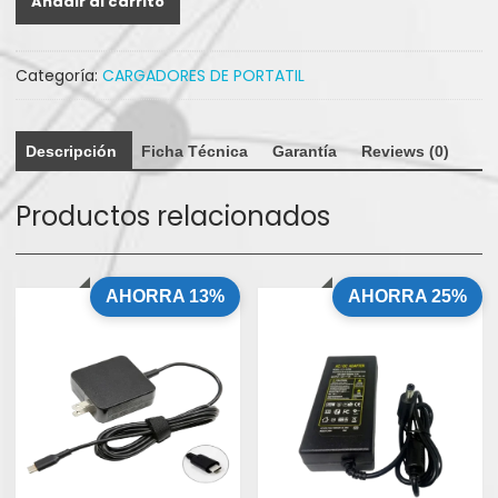
Añadir al carrito
ASUS
PUNTA
FINA
Categoría:
CARGADORES DE PORTATIL
19V
3.42A
cantidad
Descripción
Ficha Técnica
Garantía
Reviews (0)
Productos relacionados
AHORRA 13%
AHORRA 25%