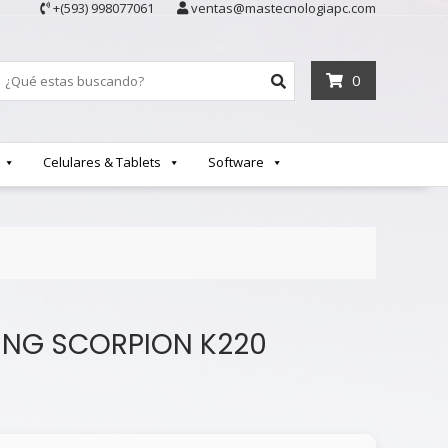
+(593) 998077061
ventas@mastecnologiapc.com
0
Celulares & Tablets
Software
ING SCORPION K220