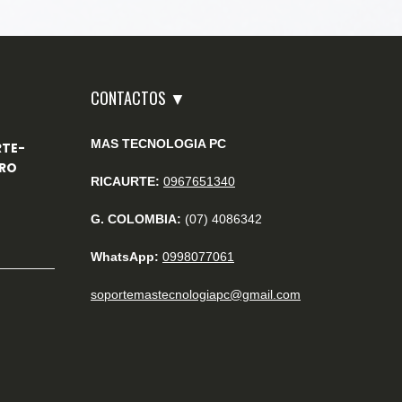
CONTACTOS ▼
MAS TECNOLOGIA PC
RTE-
RO
RICAURTE:
0967651340
G. COLOMBIA:
(07) 4086342
WhatsApp:
0998077061
soportemastecnologiapc@gmail.com