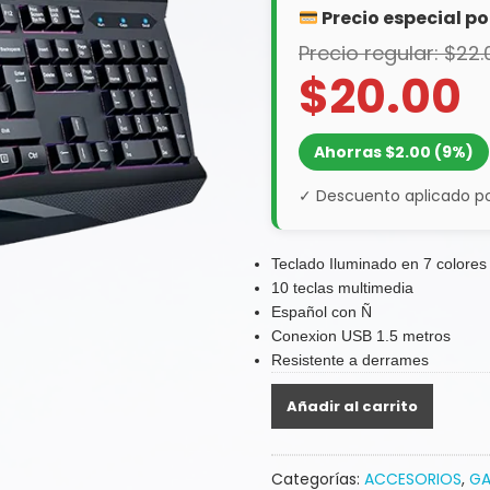
era:
es:
Precio especial po
$22,00.
$20,00.
Precio regular: $22.
$20.00
Ahorras $2.00 (9%)
✓ Descuento aplicado po
Teclado Iluminado en 7 colores
10 teclas multimedia
Español con Ñ
Conexion USB 1.5 metros
Resistente a derrames
TECLADO
Añadir al carrito
GAMING
SCORPION
K220
Categorías:
ACCESORIOS
,
GA