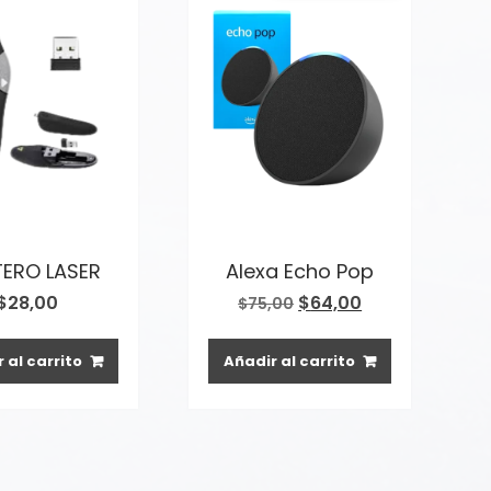
ERO LASER
Alexa Echo Pop
El
El
$
28,00
$
64,00
$
75,00
precio
precio
original
actual
 al carrito
Añadir al carrito
era:
es:
$75,00.
$64,00.