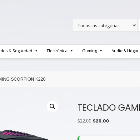
des & Seguridad
Electrónica
Gaming
Audio & Hogar
ING SCORPION K220
TECLADO GAM
El
El
$
22,00
$
20,00
precio
precio
original
actual