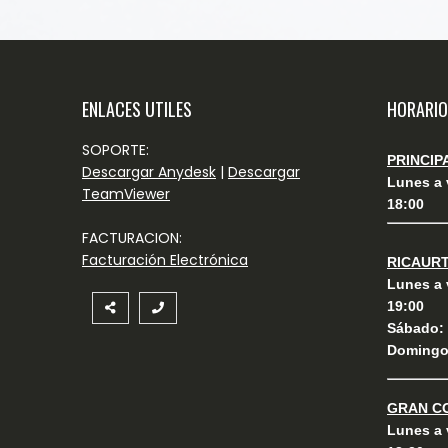
ENLACES UTILES
HORARIO
SOPORTE:
PRINCIP
Descargar Anydesk
|
Descargar
Lunes a v
TeamViewer
18:00
FACTURACION:
Facturación Electrónica
RICAUR
Lunes a v
19:00
Sábado: 0
Domingo:
GRAN C
Lunes a v